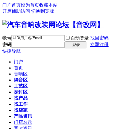
门户首页
设为首页
收藏本站
开启辅助访问
切换到宽版
帐号
找回密码
自动登录
密码
立即注册
登录
快捷导航
门户
首页
音响区
隔音区
工艺区
探讨区
找产品
找工作
找店家
产品资讯
门店名录
音改资讯