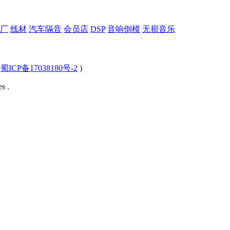
厂
线材
汽车隔音
会员店
DSP
音响倒模
无损音乐
(
蜀ICP备17038180号-2
)
s .