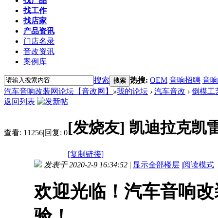
找产品
找工作
找店家
产品资讯
门店名录
音改资讯
案例库
搜索
热搜:
OEM
音响招聘
音响
搜索
汽车音响改装网论坛【音改网】
»
我的论坛
›
汽车音改
›
倒模工
返回列表
[发烧友]
凯迪拉克凯雷
查看:
11256
|
回复:
0
[复制链接]
发表于 2020-2-9 16:34:52
|
显示全部楼层
|
阅读模式
欢迎光临！汽车音响改
验！