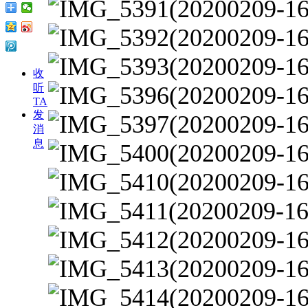
收
听
TA
发
消
息